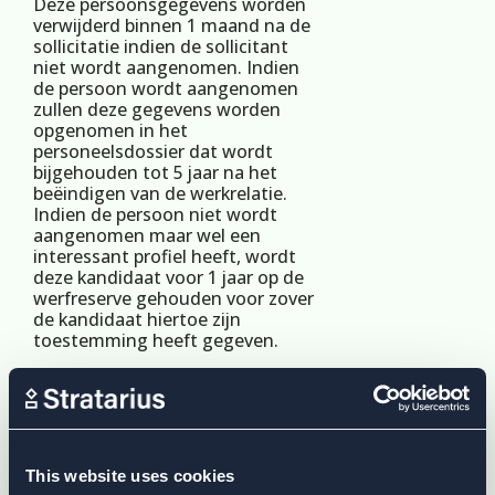
Deze persoonsgegevens worden
verwijderd binnen 1 maand na de
sollicitatie indien de sollicitant
niet wordt aangenomen. Indien
de persoon wordt aangenomen
zullen deze gegevens worden
opgenomen in het
personeelsdossier dat wordt
bijgehouden tot 5 jaar na het
beëindigen van de werkrelatie.
Indien de persoon niet wordt
aangenomen maar wel een
interessant profiel heeft, wordt
deze kandidaat voor 1 jaar op de
werfreserve gehouden voor zover
de kandidaat hiertoe zijn
toestemming heeft gegeven.
Aanvragen tot informatie
De persoonsgegevens die we
verzamelen via de website of via
e-mail met de extensies van onze
website, worden in de eerste
This website uses cookies
plaats gebruikt om de door jou