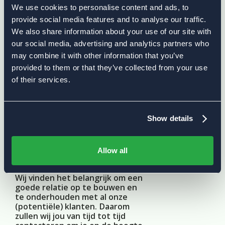
gestelde vragen passend en
We use cookies to personalise content and ads, to
accuraat te beantwoorden. Deze
provide social media features and to analyse our traffic.
informatie wordt opgenomen in
We also share information about your use of our site with
ons klantensysteem zodat we
onze service naar jou toe verder
our social media, advertising and analytics partners who
kunnen verbeteren. Om jouw
may combine it with other information that you’ve
aanvragen tot informatie
provided to them or that they’ve collected from your use
adequaat te kunnen behandelen,
of their services.
bewaren we jouw
persoonsgegevens zolang je bij
ons klant bent. Indien je geen
klant bent bij Stratarius, zullen we
deze gegevens verwijderen zes
Show details
maanden nadat jouw vraag werd
beantwoord.
Allow all
Om met jou in contact te
blijven
Wij vinden het belangrijk om een
goede relatie op te bouwen en
te onderhouden met al onze
(potentiële) klanten. Daarom
zullen wij jou van tijd tot tijd