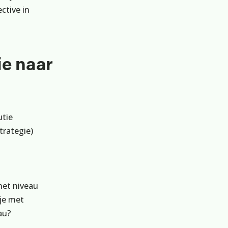
ctive in
ie naar
utie
trategie)
het niveau
je met
au?