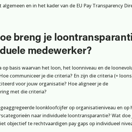
t algemeen en in het kader van de EU Pay Transparency Dire
Hoe breng je loontransparant
viduele medewerker?
ia op basis waarvan het loon, het loonniveau en de loonevol
e communiceer je die criteria? En zijn die criteria (= loons
iteerd voor jouw organisatie? Hoe aligneer je de
ing met die criteria?
 geaggregeerde loonkloofcijfer op organisatieniveau en op 
categorieën naar individuele loontransparantie? Wat doe 
iet objectief te rechtvaardigen pay gaps op individueel nive