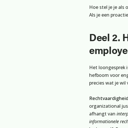
Hoe stel je je al
Als je een proacti
Deel 2. 
employe
Het loongesprek i
hefboom voor enga
precies wat je wi
Rechtvaardigheid 
organizational ju
afhangt van
inter
informationele rec