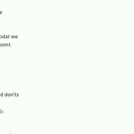
e
zodat we
 komt.
nd don’ts
n-