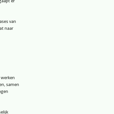
gaapt er
cases van
at naar
t werken
ken, samen
ragen
elijk