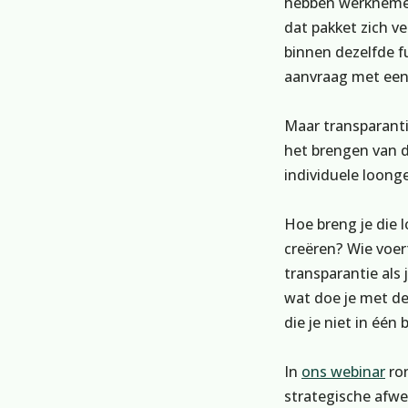
hebben werknemers
dat pakket zich v
binnen dezelfde f
aanvraag met ee
Maar transparantie
het brengen van d
individuele loong
Hoe breng je die 
creëren? Wie voer
transparantie als 
wat doe je met de
die je niet in één
In
ons webinar
ron
strategische afwe