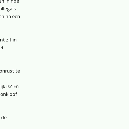
én in hoe
ollega's
en na een
t zit in
et
onrust te
jk is? En
oonkloof
 de