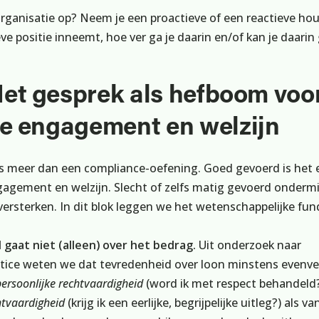
s organisatie op? Neem je een proactieve of een reactieve ho
eve positie inneemt, hoe ver ga je daarin en/of kan je daarin
Het gesprek als hefboom voo
e engagement en welzijn
s meer dan een compliance-oefening. Goed gevoerd is het 
gement en welzijn. Slecht of zelfs matig gevoerd ondermi
l versterken. In dit blok leggen we het wetenschappelijke fu
gaat niet (alleen) over het bedrag.
Uit onderzoek naar
stice weten we dat tevredenheid over loon minstens evenve
persoonlijke rechtvaardigheid
(word ik met respect behandeld
htvaardigheid
(krijg ik een eerlijke, begrijpelijke uitleg?) als va