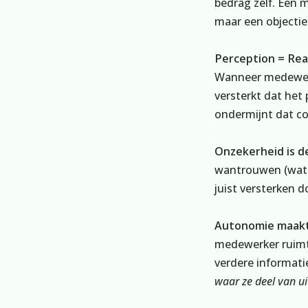
bedrag zelf. Een 
maar een objectief
Perception = Rea
Wanneer medewerke
versterkt dat het
ondermijnt dat con
Onzekerheid is de
wantrouwen (wat o
juist versterken d
Autonomie maakt 
medewerker ruimte
verdere informati
waar ze deel van 