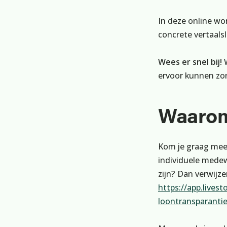
In deze online w
concrete vertaalsl
Wees er snel bij!
ervoor kunnen zor
Waarom
Kom je graag meer
individuele medew
zijn? Dan verwijze
https://app.lives
loontransparanti