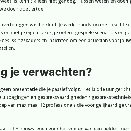
l weet, is kennis alleen niet genoeg. Tussen weten en doen 
 we doen doet ertoe.
overbruggen we die kloof. Je werkt hands-on met real-life 
 en met je eigen cases, je oefent gespreksscenario's en ga
 beslissingskaders en inzichten om een actieplan voor jouw
stellen.
g je verwachten?
een presentatie die je passief volgt. Het is drie uur gerich
e uitdagingen en gespreksvaardigheden / gesprekstechnie
oep van maximaal 12 professionals die voor gelijkaardige v
at uit 3 bouwstenen voor het voeren van een helder, mens