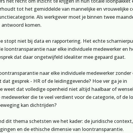
 het recht om inzicht te krijgen in hun totale loonpakket 
erhoudt tot het gemiddelde van mannelijke en vrouwelijke c
unctiecategorie. Als werkgever moet je binnen twee maand
n antwoord komen.
 stopt niet bij data en rapportering. Het echte scharnierpun
e loontransparantie naar elke individuele medewerker en h
esprek dat daar ongetwijfeld idealiter mee gepaard gaat.
loontransparantie naar elke individuele medewerker zonder 
t dat gesprek - HR of de leidinggevende? Hoe ver ga je in
je weet dat volledige openheid niet altijd haalbaar of wenseli
 medewerker die te veel verdient voor de categorie, of de l
 beweging kan dichtrijden?
d dit thema schetsten we het kader: de juridische context,
gingen en de ethische dimensie van loontransparantie.