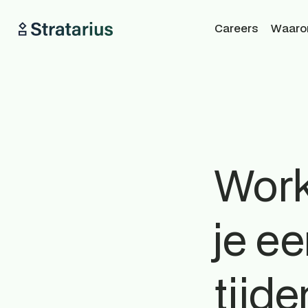
Careers
Waarom
Work
je e
tijd