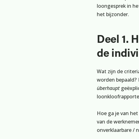
loongesprek in he
het bijzonder.
Deel 1. 
de indi
Wat zijn de criter
worden bepaald? Ho
überhaupt
geëxplic
loonkloofrapporter
Hoe ga je van het
van de werknemers
onverklaarbare / n