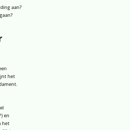
uding aan?
 gaan?
r
een
jnt het
ndament.
el
?) en
n het