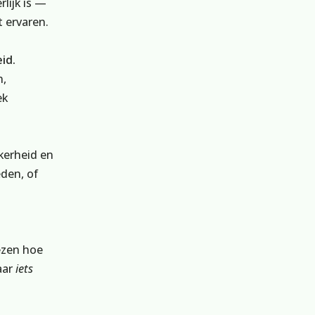
lijk is —
t ervaren.
id.
n,
ek
kerheid en
den, of
ezen hoe
aar
iets