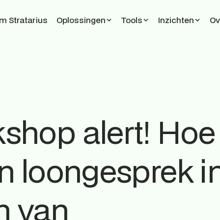
 Stratarius
Oplossingen
Tools
Inzichten
Ov
shop alert! Hoe
en loongesprek i
en van