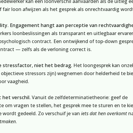
medewerker kan een loonverschil aanvaarden als de uitleg eer
 fair loon afwijzen als het gesprek als onrechtvaardig word
lity. Engagement hangt aan perceptie van rechtvaardighe
rs loonbeslissingen als transparant en uitlegbaar ervare
 psychologisch contract. Een ontwijkend of top-down gespr
tract — zelfs als de verloning correct is.
 stressfactor, niet het bedrag.
Het loongesprek kan onze
bjectieve stressors zijn) wegnemen door helderheid te bie
oor vaagheid.
het verschil.
Vanuit de zelfdeterminatietheorie: geef de
 om vragen te stellen, het gesprek mee te sturen en te ki
e wordt gedeeld. Zo verschuif je van
iets dat hen overkomt
n
uitmaken
.