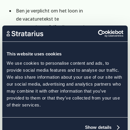
Ben je verplicht om het loon in
de vacaturetekst te
communiceren? (Spoiler: neen.)
Wat houdt het verbod om
vragen te stellen in over het
huidige of vorige loonpakket
This website uses cookies
van kandidaat-werknemers?
We use cookies to personalise content and ads, to
Wat mag je als werkgever wél
provide social media features and to analyse our traffic.
nog vragen?
We also share information about your use of our site with
Welke looncomponenten neem
our social media, advertising and analytics partners who
may combine it with other information that you’ve
je bij voorrang mee in je
provided to them or that they’ve collected from your use
loonkloofanalyse richting full
of their services.
compliance?
Hoe ga je om met salary
packaging (salary sacrifice,
Show details