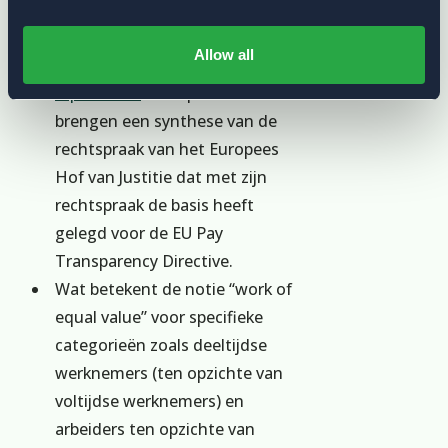
cafetariaplannen,
bonusoptimalisatie)?
Allow all
Hoe moet je de notie “
work of
equal value
” interpreteren? We
brengen een synthese van de
rechtspraak van het Europees
Hof van Justitie dat met zijn
rechtspraak de basis heeft
gelegd voor de EU Pay
Transparency Directive.
Wat betekent de notie “work of
equal value” voor specifieke
categorieën zoals deeltijdse
werknemers (ten opzichte van
voltijdse werknemers) en
arbeiders ten opzichte van